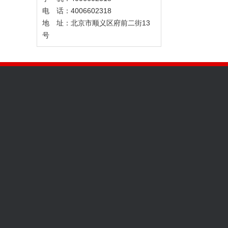
电 话：4006602318
地 址：北京市顺义区府前二街13
号
关于我们
服务项目
新闻动态
公司简介
UPS国内加急件…
行业动态
企业文化
UPS国际航空件…
公司动态